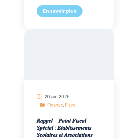
20 juin 2025
Finance
,
Fiscal
𝑹𝒂𝒑𝒑𝒆𝒍– 𝑷𝒐𝒊𝒏𝒕 𝑭𝒊𝒔𝒄𝒂𝒍
𝑺𝒑𝒆́𝒄𝒊𝒂𝒍 : 𝑬́𝒕𝒂𝒃𝒍𝒊𝒔𝒔𝒆𝒎𝒆𝒏𝒕𝒔
𝑺𝒄𝒐𝒍𝒂𝒊𝒓𝒆𝒔 𝒆𝒕 𝑨𝒔𝒔𝒐𝒄𝒊𝒂𝒕𝒊𝒐𝒏𝒔